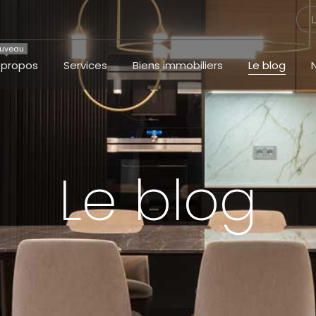
uveau
 propos
Services
Biens immobiliers
Le blog
Le blog