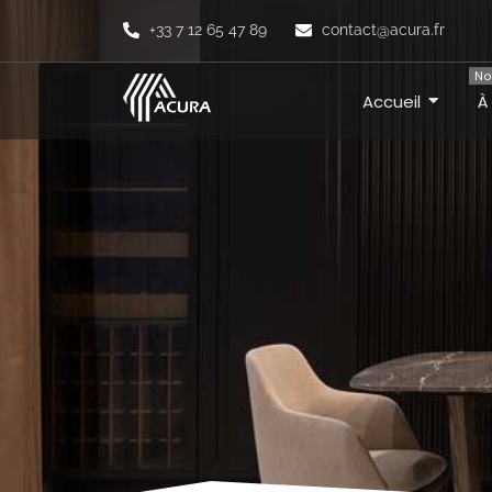
+33 7 12 65 47 89
contact@acura.fr
No
Accueil
À