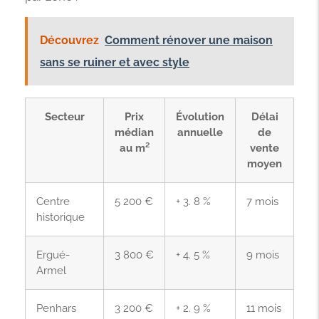
Découvrez
Comment rénover une maison
sans se ruiner et avec style
Secteur
Prix
Évolution
Délai
médian
annuelle
de
au m²
vente
moyen
Centre
5 200 €
+ 3. 8 %
7 mois
historique
Ergué-
3 800 €
+ 4. 5 %
9 mois
Armel
Penhars
3 200 €
+ 2. 9 %
11 mois