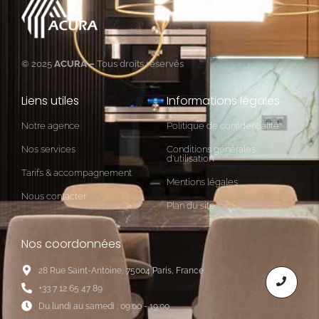
© 2025
ACURA –
Tous droits réservés
Liens utiles
Informations légales
Notre agence
Politique de confidentialité
Nos services
Conditions générales
d'utilisation
Tarifs & accompagnement
Mentions légales
Nous contacter
Plan du site
Nos coordonnées
28 Rue Saint-Antoine, 75004 Paris, France
+33 7 12 65 47 89
Du lundi au samedi : 09:00 - 19:00